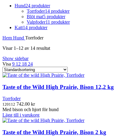
Hund
24 produkter
Torrfoder
14 produkter
Blöt mat
5 produkter
Valpfoder
11 produkter
Katt
14 produkter
Hem
Hund
Torrfoder
Visar 1–12 av 14 resultat
Show sidebar
Visa
9
12
18
24
Taste of the Wild High Prairie, Bison 12,2 kg
Torrfoder
742.00
kr
120112
Med bison och hjort för hund
Lägg till i varukorg
Taste of the Wild High Prairie, Bison 2 kg