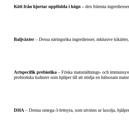
Kött från hjortar uppfödda i hägn –
den främsta ingrediensen 
Baljväxter
– Dessa näringsrika ingredienser, inklusive kikärter, ä
Artspecifik prebiotika
– Friska matsmältnings- och immunsystem
probiotiska kulturer som hjälper till att stödja en hälsosam matsmä
DHA
– Denna omega-3-fettsyra, som utvinns ur laxolja, hjälper til