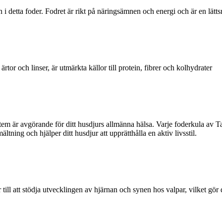
i detta foder. Fodret är rikt på näringsämnen och energi och är en lättsmä
rtor och linser, är utmärkta källor till protein, fibrer och kolhydrater
 är avgörande för ditt husdjurs allmänna hälsa. Varje foderkula av Tas
ltning och hjälper ditt husdjur att upprätthålla en aktiv livsstil.
l att stödja utvecklingen av hjärnan och synen hos valpar, vilket gör den t