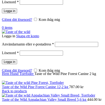
Obligatoriskt
Lösenord
*
Logga in
Glömt ditt lösenord?
Kom ihåg mig
0
items
Logga in
Skapa ett konto
Obligatoriskt
Användarnamn eller e-postadress
*
Obligatoriskt
Lösenord
*
Logga in
Glömt ditt lösenord?
Kom ihåg mig
Hem
Hund
Torrfoder
Taste of the Wild Pine Forest Canine 2 kg
Taste of the Wild Pine Forest Canine 12,2 kg
787.00
kr
Back to products
Taste of the Wild Appalachian Valley Small Breed 5,6 kg
444.00
kr