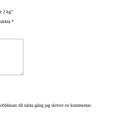
ne 2 kg”
 märkta
*
bbläsare till nästa gång jag skriver en kommentar.