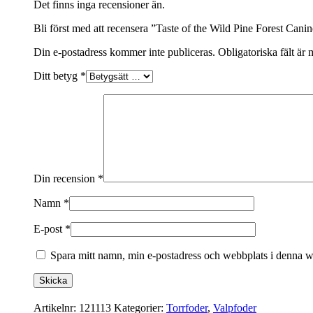
Canine
Det finns inga recensioner än.
2
Bli först med att recensera ”Taste of the Wild Pine Forest Cani
kg
mängd
Din e-postadress kommer inte publiceras.
Obligatoriska fält är
Ditt betyg
*
Din recension
*
Namn
*
E-post
*
Spara mitt namn, min e-postadress och webbplats i denna we
Artikelnr:
121113
Kategorier:
Torrfoder
,
Valpfoder