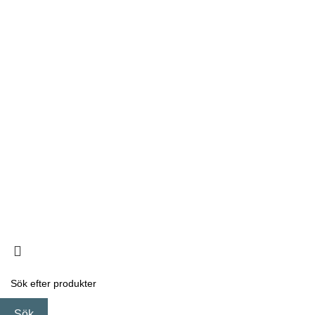
INTEGRITETSPOLICY
FRAKT- & KÖPVILLKOR
ÅNGERRÄTT & RETUR
UPPHOVSRÄTT/VARUMÄRKE
OM OSS
HITTA ÅTERFÖRSÄLJARE
VILL DU BLI ÅTERFÖRSÄLJARE?
KONTAKT
© 2026
Taste of the wild
. All rights reserved
Sök