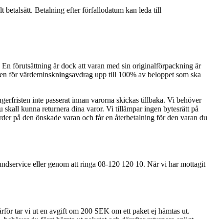
t betalsätt. Betalning efter förfallodatum kan leda till
 En förutsättning är dock att varan med sin originalförpackning är
rätten för värdeminskningsavdrag upp till 100% av beloppet som ska
ångerfristen inte passerat innan varorna skickas tillbaka. Vi behöver
skall kunna returnera dina varor. Vi tillämpar ingen bytesrätt på
order på den önskade varan och får en återbetalning för den varan du
kundservice eller genom att ringa 08-120 120 10. När vi har mottagit
ärför tar vi ut en avgift om 200 SEK om ett paket ej hämtas ut.