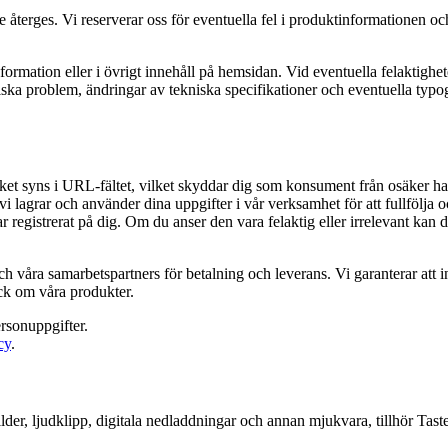
 återges. Vi reserverar oss för eventuella fel i produktinformationen och
formation eller i övrigt innehåll på hemsidan. Vid eventuella felaktighete
kniska problem, ändringar av tekniska specifikationer och eventuella typogr
ket syns i URL-fältet, vilket skyddar dig som konsument från osäker ha
i lagrar och använder dina uppgifter i vår verksamhet för att fullfölja 
 registrerat på dig. Om du anser den vara felaktig eller irrelevant kan d
våra samarbetspartners för betalning och leverans. Vi garanterar att inga
ick om våra produkter.
ersonuppgifter.
cy
.
ilder, ljudklipp, digitala nedladdningar och annan mjukvara, tillhör Tas