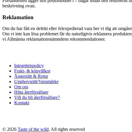
Försändelsen ligger hos postombudet i 7 dagar innan den returneras till
beskrivning ovan.
Reklamation
Om du har fått en defekt eller felexpedierad vara ber vi dig att omg
Om vi inte kan lösa problemet får du naturligtvis reklamera produkten fö
vi Allmänna reklamationsnämndens rekommendationer.
Integritetspolicy
Frakt- & köpvillkor
Ångerrätt & Retur
Upphovsrätt/Varumärke
Om oss
Hitta återförsäljare
Vill du bli återförsäljare?
Kontakt
© 2026
Taste of the wild
. All rights reserved