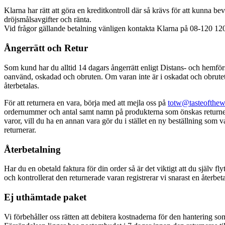
Klarna har rätt att göra en kreditkontroll där så krävs för att kunna bevi
dröjsmålsavgifter och ränta.
Vid frågor gällande betalning vänligen kontakta Klarna på 08-120 120
Ångerrätt och Retur
Som kund har du alltid 14 dagars ångerrätt enligt Distans- och hemförs
oanvänd, oskadad och obruten. Om varan inte är i oskadat och obrutet e
återbetalas.
För att returnera en vara, börja med att mejla oss på
totw@tasteofthew
ordernummer och antal samt namn på produkterna som önskas returneras.
varor, vill du ha en annan vara gör du i stället en ny beställning som
returnerar.
Återbetalning
Har du en obetald faktura för din order så är det viktigt att du själv
och kontrollerat den returnerade varan registrerar vi snarast en återb
Ej uthämtade paket
Vi förbehåller oss rätten att debitera kostnaderna för den hantering so