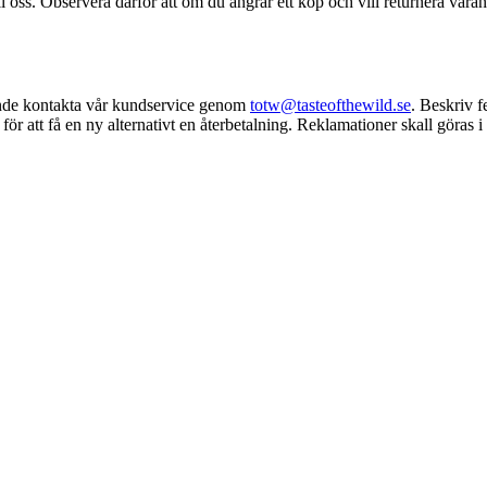
 oss. Observera därför att om du ångrar ett köp och vill returnera varan
ående kontakta vår kundservice genom
totw@tasteofthewild.se
. Beskriv f
r att få en ny alternativt en återbetalning. Reklamationer skall göras i 