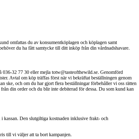
om kund omfattas du av konsumentköplagen och köplagen samt
behöver du ha fått samtycke till ditt inköp från din vårdnadshavare.
på 036-32 77 30 eller mejla totw@tasteofthewild.se. Genomförd
ster. Avtal om köp träffas först när vi bekräftat beställningen genom
an ske, och om du har gjort flera beställningar förbehåller vi oss rätten
na från din order och du blir inte debiterad för dessa. Du som kund kan
 i kassan. Den slutgiltiga kostnaden inklusive frakt- och
ris till vi väljer att ta bort kampanjen.