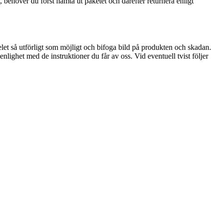
, behöver du först hämta ut paketet och därefter returnera enligt
elet så utförligt som möjligt och bifoga bild på produkten och skadan.
enlighet med de instruktioner du får av oss. Vid eventuell tvist följer