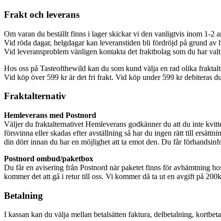
Frakt och leverans
Om varan du beställt finns i lager skickar vi den vanligtvis inom 1-2 
Vid röda dagar, helgdagar kan leveranstiden bli fördröjd på grund av 
Vid leveransproblem vänligen kontakta det fraktbolag som du har valt 
Hos oss på Tasteofthewild kan du som kund välja en rad olika fraktaltern
Vid köp över 599 kr är det fri frakt. Vid köp under 599 kr debiteras du
Fraktalternativ
Hemleverans med Postnord
Väljer du fraktalternativet Hemleverans godkänner du att du inte kvit
försvinna eller skadas efter avställning så har du ingen rätt till ersätt
din dörr innan du har en möjlighet att ta emot den. Du får förhandsinf
Postnord ombud/paketbox
Du får en avisering från Postnord när paketet finns för avhämtning h
kommer det att gå i retur till oss. Vi kommer då ta ut en avgift på 200k
Betalning
I kassan kan du välja mellan betalsätten faktura, delbetalning, kortbeta