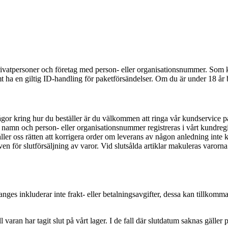
l privatpersoner och företag med person- eller organisationsnummer. S
mt ha en giltig ID-handling för paketförsändelser. Om du är under 18 år 
gor kring hur du beställer är du välkommen att ringa vår kundservice 
t namn och person- eller organisationsnummer registreras i vårt kundregi
åller oss rätten att korrigera order om leverans av någon anledning inte k
även för slutförsäljning av varor. Vid slutsålda artiklar makuleras varor
ges inkluderar inte frakt- eller betalningsavgifter, dessa kan tillkomma
ll varan har tagit slut på vårt lager. I de fall där slutdatum saknas gäller p