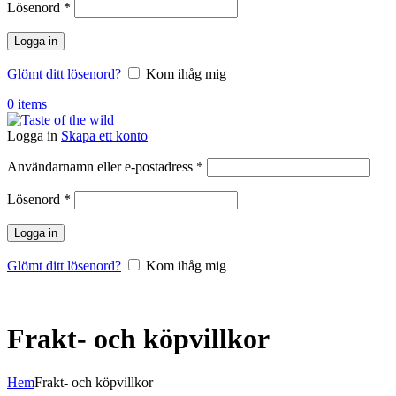
Obligatoriskt
Lösenord
*
Logga in
Glömt ditt lösenord?
Kom ihåg mig
0
items
Logga in
Skapa ett konto
Obligatoriskt
Användarnamn eller e-postadress
*
Obligatoriskt
Lösenord
*
Logga in
Glömt ditt lösenord?
Kom ihåg mig
Frakt- och köpvillkor
Hem
Frakt- och köpvillkor