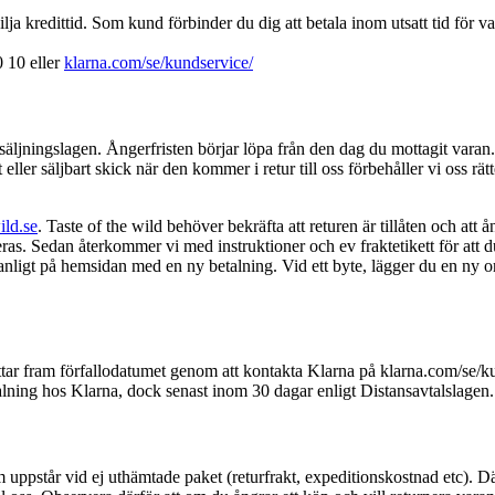
lja kredittid. Som kund förbinder du dig att betala inom utsatt tid för val
 10 eller
klarna.com/se/kundservice/
äljningslagen. Ångerfristen börjar löpa från den dag du mottagit varan.
ller säljbart skick när den kommer i retur till oss förbehåller vi oss 
ild.se
. Taste of the wild behöver bekräfta att returen är tillåten och att 
 Sedan återkommer vi med instruktioner och ev fraktetikett för att du 
 vanligt på hemsidan med en ny betalning. Vid ett byte, lägger du en ny 
 flyttar fram förfallodatumet genom att kontakta Klarna på klarna.com/se/
etalning hos Klarna, dock senast inom 30 dagar enligt Distansavtalslagen.
m uppstår vid ej uthämtade paket (returfrakt, expeditionskostnad etc). D