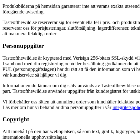
Produktbilderna på hemsidan garanterar inte att varans exakta utseende
föregående avisering.
Tasteofthewild.se reserverar sig för eventuella fel i pris- och produktin
reserverar oss för prisjusteringar, slutförsäljning, lagerdifferenser, te
att makulera felaktiga order.
Personuppgifter
Tasteofthewild.se är krypterad med Verisign 256-bitars SSL-skydd vil
I samband med din registrering och/eller beställning godkänner du att v
PUL (personuppgiftslagen) har du rätt att få den information som vi har
vår kundservice så hjälper vi dig.
Informationen du lämnar om dig själv används av Tasteofthewild.se och 
part. Tasteofthewild.se använder uppgifter från kundregistret för utsk
Vi förbehåller oss rätten att annullera order som innehåller felaktiga p
Läs mer om hur vi behandlar dina personuppgifter i vår
integritetspoli
Copyright
Allt innehåll på den här webbplatsen, så som text, grafik, logotyper, b
internationella upphovsrättslagar.