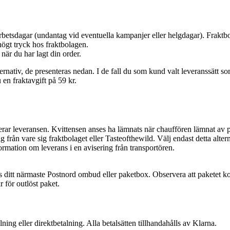
arbetsdagar (undantag vid eventuella kampanjer eller helgdagar). Fraktbo
högt tryck hos fraktbolagen.
när du har lagt din order.
ativ, de presenteras nedan. I de fall du som kund valt leveranssätt som i
 en fraktavgift på 59 kr.
terar leveransen. Kvittensen anses ha lämnats när chauffören lämnat av p
ning från vare sig fraktbolaget eller Tasteofthewild. Välj endast detta al
ormation om leverans i en avisering från transportören.
os ditt närmaste Postnord ombud eller paketbox. Observera att paketet 
r för outlöst paket.
lning eller direktbetalning. Alla betalsätten tillhandahålls av Klarna.