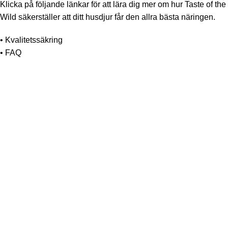
Klicka på följande länkar för att lära dig mer om hur Taste of the
Wild säkerställer att ditt husdjur får den allra bästa näringen.
•
Kvalitetssäkring
•
FAQ
INTEGRITETSPOLICY
FRAKT- & KÖPVILLKOR
ÅNGERRÄTT & RETUR
UPPHOVSRÄTT/VARUMÄRKE
OM OSS
HITTA ÅTERFÖRSÄLJARE
VILL DU BLI ÅTERFÖRSÄLJARE?
KONTAKT