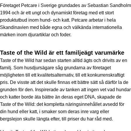
Företaget Petcare i Sverige grundades av Sebastian Sandholm
1994 och är ett ungt och dynamiskt företag med ett stort
produktutbud inom hund- och katt. Petcare arbetar i hela
Skandinavien med både egna och välkända internationella
märken inom djurartiklar och foder.
Taste of the Wild är ett familjeägt varumärke
Taste of the Wild har sedan starten alltid ägts och drivits av en
familj. Som husdjursägare såg grundarna av företaget
möjligheten till ett kvalitetsalternativ, till ett konkurrenskraftigt
pris. De visste att det skulle finnas ett bättre sätt så därför la de
grunden för den. Inspirerade av tanken att ingen vet vad hundar
och katter borde äta bättre än deras eget DNA, skapade de
Taste of the Wild: det kompletta näringsinnehållet avsedd för
din hund eller katt, i smaker som deras inre varg eller
bergslejon skulle längta efter, till priser du har råd med.