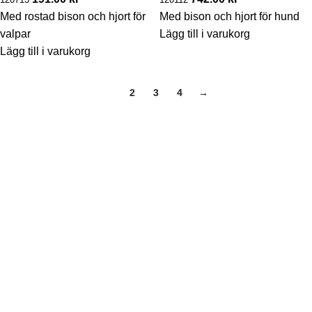
Med rostad bison och hjort för
Med bison och hjort för hund
valpar
Lägg till i varukorg
Lägg till i varukorg
1
2
3
4
→
INTEGRITETSPOLICY
FRAKT- & KÖPVILLKOR
ÅNGERRÄTT & RETUR
UPPHOVSRÄTT/VARUMÄRKE
OM OSS
HITTA ÅTERFÖRSÄLJARE
VILL DU BLI ÅTERFÖRSÄLJARE?
KONTAKT