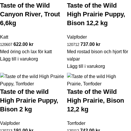
Taste of the Wild
Taste of the Wild
Canyon River, Trout
High Prairie Puppy,
6,6kg
Bison 12,2 kg
Katt
Valpfoder
622.00
kr
737.00
kr
120607
120712
Med öring och lax för katt
Med rostad bison och hjort för
Lägg till i varukorg
valpar
Lägg till i varukorg
Taste of the wild
Taste of the Wild
High Prairie Puppy,
High Prairie, Bison
Bison 2 kg
12,2 kg
Valpfoder
Torrfoder
191.00
kr
742.00
kr
120713
120112