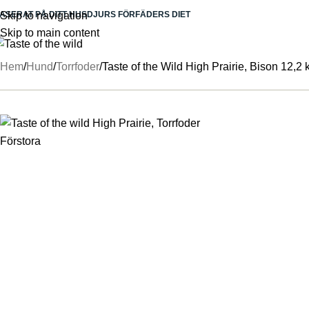
ASERAT PÅ DITT HUSDJURS FÖRFÄDERS DIET
Skip to navigation
Skip to main content
Made in USA
Hem
Hund
Torrfoder
Taste of the Wild High Prairie, Bison 12,2 
Förstora