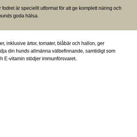
 fodret är speciellt utformat för att ge komplett näring och
a hunds goda hälsa.
er, inklusive ärtor, tomater, blåbär och hallon, ger
tödja din hunds allmänna välbefinnande, samtidigt som
ch E-vitamin stödjer immunförsvaret.