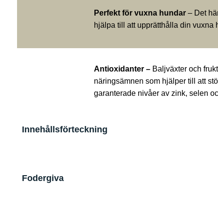
Perfekt för vuxna hundar
– Det här
hjälpa till att upprätthålla din vuxn
Antioxidanter –
Baljväxter och frukt
näringsämnen som hjälper till att s
garanterade nivåer av zink, selen o
Innehållsförteckning
Fodergiva