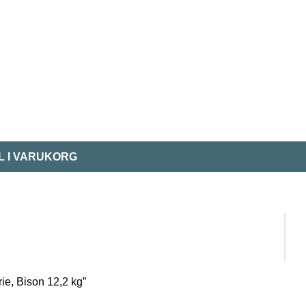
L I VARUKORG
rie, Bison 12,2 kg”