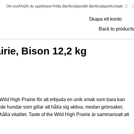
Om oss
FAQ
Är du uppfödare?
Hitta återförsäljare
Bli återförsäljare
Kontakt
Hundprodukter
Kattprodukter
Alla Produkter
Skapa ett konto
Back to products
irie, Bison 12,2 kg
 Wild High Prairie för att erbjuda en unik smak som bara kan
 de hundar som gillar att hålla sig aktiva, medan grönsaker,
ehålla vitalitet. Taste of the Wild High Prairie är sammansatt att