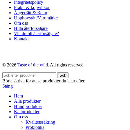
Integritetspolicy
Frakt- & köpvillkor
Ångerrätt & Retur
Upphovsrätt/Varumärke
Om oss
Hitta återförsäljare
Vill du bli återförsäljare?
Kontakt
© 2026
Taste of the wild
. All rights reserved
Sök
Börja skriva för att se produkter du letar efter.
Stäng
Hem
Alla produkter
Hundprodukter
Kattprodukter
Om oss
Kvalitetssäkring
Probiotika