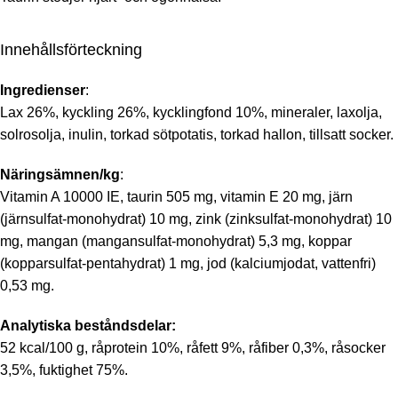
Innehållsförteckning
Ingredienser
:
Lax 26%, kyckling 26%, kycklingfond 10%, mineraler, laxolja,
solrosolja, inulin, torkad sötpotatis, torkad hallon, tillsatt socker.
Näringsämnen/kg
:
Vitamin A 10000 IE, taurin 505 mg, vitamin E 20 mg, järn
(järnsulfat-monohydrat) 10 mg, zink (zinksulfat-monohydrat) 10
mg, mangan (mangansulfat-monohydrat) 5,3 mg, koppar
(kopparsulfat-pentahydrat) 1 mg, jod (kalciumjodat, vattenfri)
0,53 mg.
Analytiska beståndsdelar:
52 kcal/100 g, råprotein 10%, råfett 9%, råfiber 0,3%, råsocker
3,5%, fuktighet 75%.