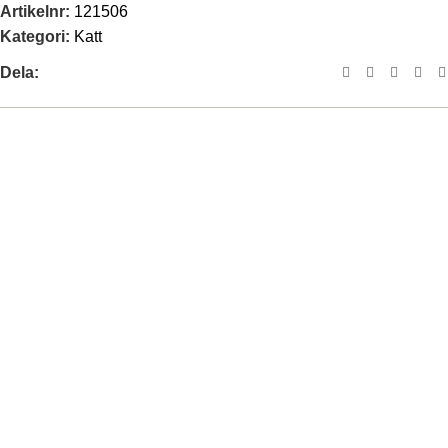
Artikelnr:
121506
Kategori:
Katt
Dela:
Integritetspolicy
Frakt- & köpvillkor
Ångerrätt & Retur
Upphovsrätt/Varumärke
Om oss
Hitta återförsäljare
Vill du bli återförsäljare?
Kontakt