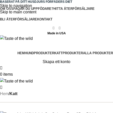
BASERAT PÅ DITT HUSDJURS FÖRFÄDERS DIET
Skip to navigation
OM OSS
FAQ
ÄR DU UPPFÖDARE?
HITTA ÅTERFÖRSÄLJARE
Skip to main content
BLI ÅTERFÖRSÄLJARE
KONTAKT
Made in USA
Made in USA
HEM
HUNDPRODUKTER
KATTPRODUKTER
ALLA PRODUKTER
Skapa ett konto
0
items
Hem
Katt