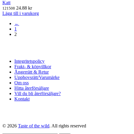
Katt
24.88
kr
121508
Lägg till i varukorg
←
1
2
Integritetspolicy
Frakt- & köpvillkor
Ångerrätt & Retur
Upphovsrätt/Varumärke
Om oss
Hitta återförsäljare
Vill du bli återförsäljare?
Kontakt
© 2026
Taste of the wild
. All rights reserved