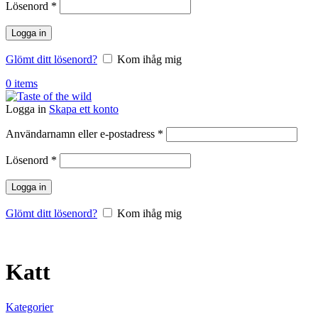
Obligatoriskt
Lösenord
*
Logga in
Glömt ditt lösenord?
Kom ihåg mig
0
items
Logga in
Skapa ett konto
Obligatoriskt
Användarnamn eller e-postadress
*
Obligatoriskt
Lösenord
*
Logga in
Glömt ditt lösenord?
Kom ihåg mig
Katt
Kategorier