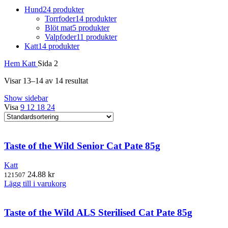
Hund
24 produkter
Torrfoder
14 produkter
Blöt mat
5 produkter
Valpfoder
11 produkter
Katt
14 produkter
Hem
Katt
Sida 2
Visar 13–14 av 14 resultat
Show sidebar
Visa
9
12
18
24
Taste of the Wild Senior Cat Pate 85g
Katt
24.88
kr
121507
Lägg till i varukorg
Taste of the Wild ALS Sterilised Cat Pate 85g