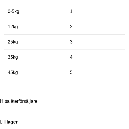
0-5kg
1
12kg
2
25kg
3
35kg
4
45kg
5
Hitta återförsäljare
I lager