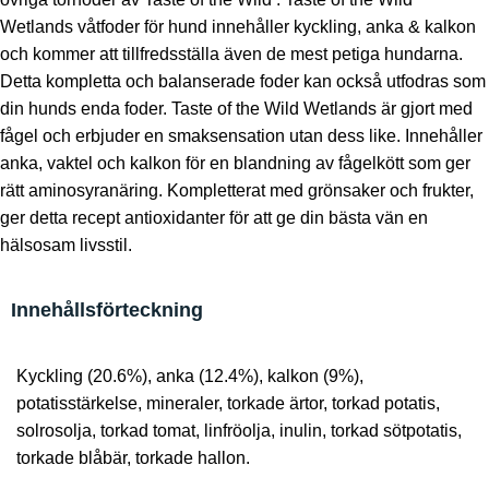
Wetlands våtfoder för hund innehåller kyckling, anka & kalkon
och kommer att tillfredsställa även de mest petiga hundarna.
Detta kompletta och balanserade foder kan också utfodras som
din hunds enda foder. Taste of the Wild Wetlands är gjort med
fågel och erbjuder en smaksensation utan dess like. Innehåller
anka, vaktel och kalkon för en blandning av fågelkött som ger
rätt aminosyranäring. Kompletterat med grönsaker och frukter,
ger detta recept antioxidanter för att ge din bästa vän en
hälsosam livsstil.
Innehållsförteckning
Kyckling (20.6%), anka (12.4%), kalkon (9%),
potatisstärkelse, mineraler, torkade ärtor, torkad potatis,
solrosolja, torkad tomat, linfröolja, inulin, torkad sötpotatis,
torkade blåbär, torkade hallon.